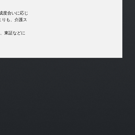
成度合いに応じ
よりも、介護ス
り、東証などに
。