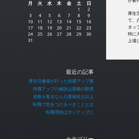
が要
月
火
水
木
金
土
日
1
2
厚生
3
4
5
6
7
8
9
て、
10
11
12
13
14
15
16
タッ
17
18
19
20
21
22
23
特に
24
25
26
27
28
29
30
31
上場
最近の記事
厚生労働省が行った待遇アップ策
待遇アップの秘訣は資格の取得
資格を取るなら介護福祉士以上
転職で気をつけるべきこととは
転職理由はポジティブに