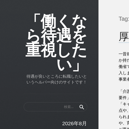
「働くな
Tag
ら待遇を
厚
重視した
一昔
い」
か持
働省
入し
待遇が良いところに転職したいと
事業
いうヘルパー向けのサイトです！
「介
要件
「キ
検
点や
索:
られ
や、
2026年8月