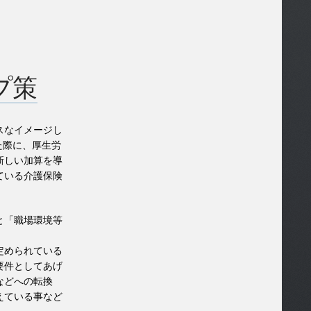
プ策
スなイメージし
た際に、厚生労
新しい加算を導
ている介護保険
と「職場環境等
定められている
要件としてあげ
などへの転換
えている事など