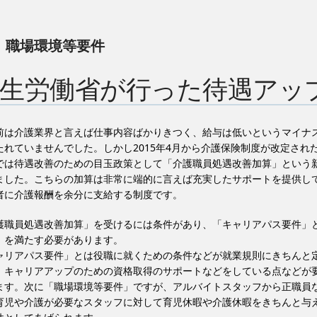
:
職場環境等要件
生労働省が行った待遇アッ
前は介護業界と言えば仕事内容ばかりきつく、給与は低いというマイナ
たれていませんでした。しかし2015年4月から介護保険制度が改定され
では待遇改善のための目玉政策として「介護職員処遇改善加算」という
ました。こちらの加算は非常に端的に言えば充実したサポートを提供し
者に介護報酬を余分に支給する制度です。
護職員処遇改善加算」を受けるには条件があり、「キャリアパス要件」
」を満たす必要があります。
ャリアパス要件」とは役職に就くための条件などが就業規則にきちんと
、キャリアアップのための資格取得のサポートなどをしている点などが
ます。次に「職場環境等要件」ですが、アルバイトスタッフから正職員
育児や介護が必要なスタッフに対して育児休暇や介護休暇をきちんと与